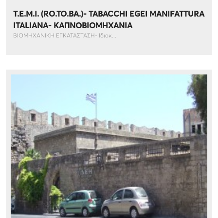
T.E.M.I. (RO.TO.BA.)- TABACCHI EGEI MANIFATTURA
ITALIANA- ΚΑΠΝΟΒΙΟΜΗΧΑΝΙΑ
ΒΙΟΜΗΧΑΝΙΚΗ ΕΓΚΑΤΑΣΤΑΣΗ- Ιδιοκ...