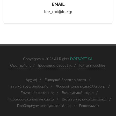
EMAIL
tee_rod@tee.gr
Copyrights © 2023 All Rights
DOTSOFT SA.
Όροι χρήσης
/
Προσωπικά δεδομένα
/
Πολιτική cookies
Αρχική
/
Εμπορική δραστηριότητα
/
Τεχνικά έργα υποδομής
/
Φυσικοί τόποι εκμετάλλευσης
/
Εργατικές κατοικίες
/
Βιομηχανικά κτίρια
/
Παραδοσιακά επαγγέλματα
/
Βιοτεχνικές εγκαταστάσεις
/
Προβιομηχανικές εγκαταστάσεις
/
Επικοινωνία