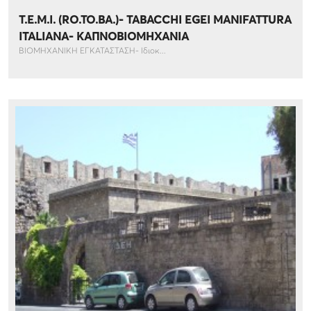
T.E.M.I. (RO.TO.BA.)- TABACCHI EGEI MANIFATTURA
ITALIANA- ΚΑΠΝΟΒΙΟΜΗΧΑΝΙΑ
ΒΙΟΜΗΧΑΝΙΚΗ ΕΓΚΑΤΑΣΤΑΣΗ- Ιδιοκ...